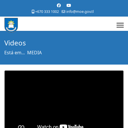
+670 333 1002
info@moe.gov.tl
Videos
Está em...
MEDIA