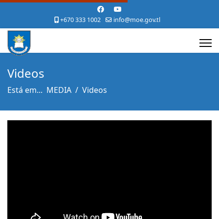
+670 333 1002
info@moe.gov.tl
Videos
Está em...
MEDIA
Videos