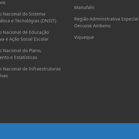
os
Manufahi
o Nacional do Sistema
Região Administrativa Especíal
ática e Tecnológias (DNSIT)
Oecusse Ambeno
o Nacional de Educação
Viqueque
va e Ação Social Escolar
o Nacional do Plano,
nto e Estatísticas
o Nacional de Infraestruturas
ivas