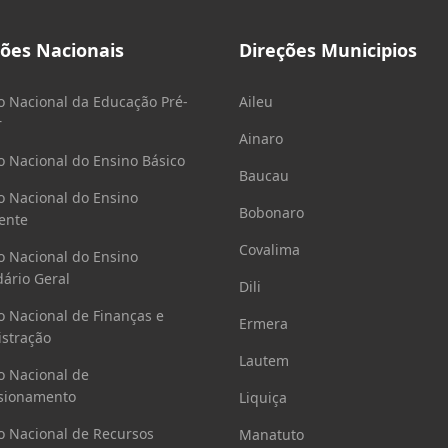
ções Nacionais
Direções Municipios
o Nacional da Educação Pré-
Aileu
r
Ainaro
o Nacional do Ensino Básico
Baucau
o Nacional do Ensino
Bobonaro
ente
Covalima
o Nacional do Ensino
ário Geral
Dili
o Nacional de Finanças e
Ermera
stração
Lautem
o Nacional de
sionamento
Liquiça
o Nacional de Recursos
Manatuto