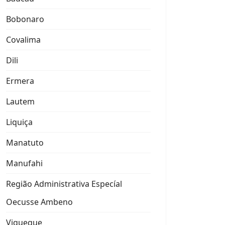
Bobonaro
Covalima
Dili
Ermera
Lautem
Liquiça
Manatuto
Manufahi
Região Administrativa Especíal
Oecusse Ambeno
Viqueque