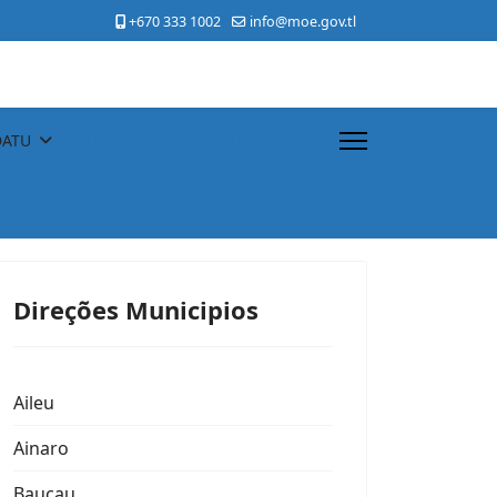
+670 333 1002
info@moe.gov.tl
DATU
LEARNING PASSPORT
CPLP
Direções Municipios
Aileu
Ainaro
Baucau