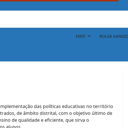
ACETL
ALMA
INFORDEPE
EMIS
BOLSA KANDI
mplementação das políticas educativas no território
rados, de âmbito distrital, com o objetivo último de
no de qualidade e eficiente, que sirva o
os alunos.