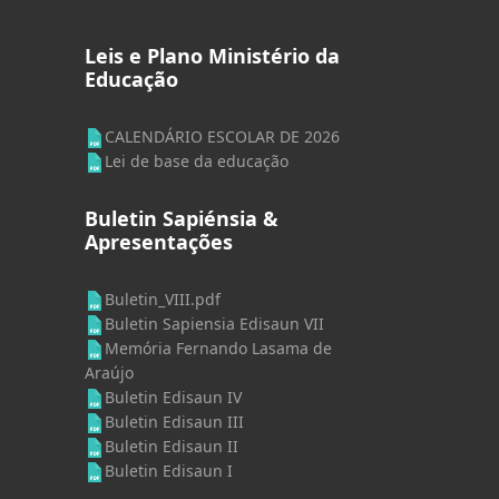
Leis e Plano Ministério da
Educação
CALENDÁRIO ESCOLAR DE 2026
Lei de base da educação
Buletin Sapiénsia &
Apresentações
Buletin_VIII.pdf
Buletin Sapiensia Edisaun VII
Memória Fernando Lasama de
Araújo
Buletin Edisaun IV
Buletin Edisaun III
Buletin Edisaun II
Buletin Edisaun I