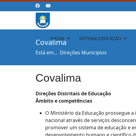
MEDIA
SISTEMA EDUCAÇÃO
Covalima
Está em...
Direções Municipios
Covalima
Direções Distritais de Educação
Âmbito e competências
O Ministério da Educação prossegue a i
nacional através de serviços desconcent
promover um sistema de educação e ensi
desenvolvimento humano e científico d