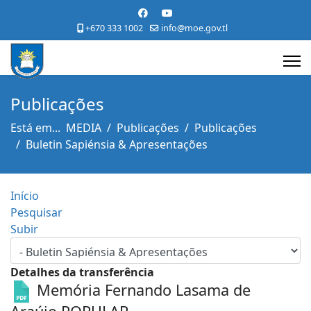
+670 333 1002
info@moe.gov.tl
Publicações
Está em...
MEDIA
Publicações
Publicações
Buletin Sapiénsia & Apresentações
Início
Pesquisar
Subir
Detalhes da transferência
Memória Fernando Lasama de