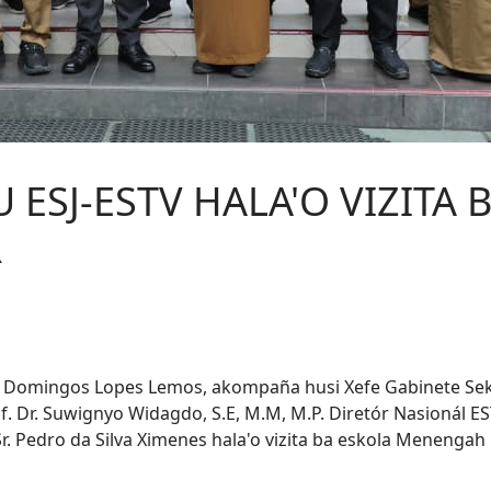
 ESJ-ESTV HALA'O VIZITA
R
Sr. Domingos Lopes Lemos, akompaña husi Xefe Gabinete Sek
f. Dr. Suwignyo Widagdo, S.E, M.M, M.P. Diretór Nasionál 
. Pedro da Silva Ximenes hala'o vizita ba eskola Meneng