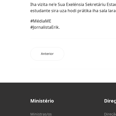
Iha vizita ne'e Sua Exelénsia Sekretáriu E
estudante sira uza hodi prátika iha sala lar
#MédiaME
#JornalistaErik.
Anterior
Ministério
Dire
Ministras/os
Direçã