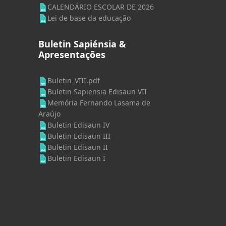
CALENDÁRIO ESCOLAR DE 2026
Lei de base da educação
Buletin Sapiénsia &
Apresentações
Buletin_VIII.pdf
Buletin Sapiensia Edisaun VII
Memória Fernando Lasama de
Araújo
Buletin Edisaun IV
Buletin Edisaun III
Buletin Edisaun II
Buletin Edisaun I