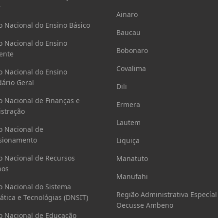
r
Ainaro
o Nacional do Ensino Básico
Baucau
o Nacional do Ensino
Bobonaro
ente
Covalima
o Nacional do Ensino
ário Geral
Dili
o Nacional de Finanças e
Ermera
stração
Lautem
o Nacional de
sionamento
Liquiça
o Nacional de Recursos
Manatuto
os
Manufahi
o Nacional do Sistema
Região Administrativa Especíal
ática e Tecnológias (DNSIT)
Oecusse Ambeno
o Nacional de Educação