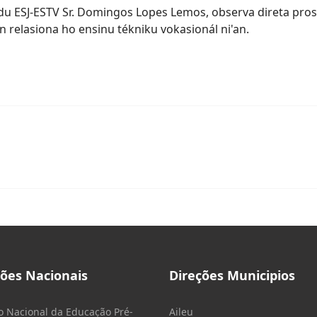
stadu ESJ-ESTV Sr. Domingos Lopes Lemos, observa direta pr
an relasiona ho ensinu tékniku vokasionál ni'an.
ções Nacionais
Direções Municipios
o Nacional da Educação Pré-
Aileu