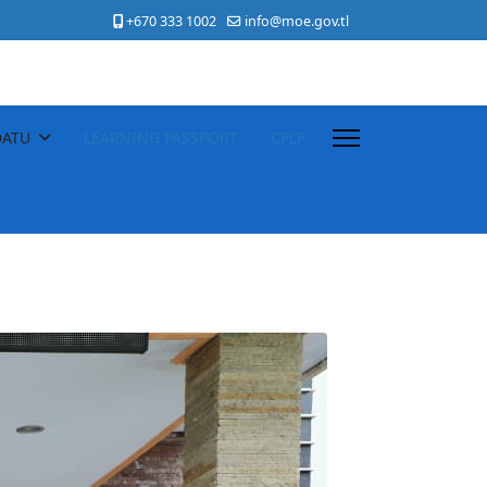
+670 333 1002
info@moe.gov.tl
DATU
LEARNING PASSPORT
CPLP