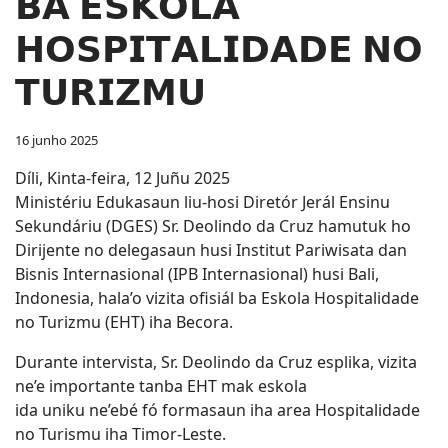
𝗕𝗔 𝗘𝗦𝗞𝗢𝗟𝗔
𝗛𝗢𝗦𝗣𝗜𝗧𝗔𝗟𝗜𝗗𝗔𝗗𝗘 𝗡𝗢
𝗧𝗨𝗥𝗜𝗭𝗠𝗨
16 junho 2025
Díli, Kinta-feira, 12 Juñu 2025
Ministériu Edukasaun liu-hosi Diretór Jerál Ensinu
Sekundáriu (DGES) Sr. Deolindo da Cruz hamutuk ho
Dirijente no delegasaun husi Institut Pariwisata dan
Bisnis Internasional (IPB Internasional) husi Bali,
Indonesia, hala’o vizita ofisiál ba Eskola Hospitalidade
no Turizmu (EHT) iha Becora.
Durante intervista, Sr. Deolindo da Cruz esplika, vizita
ne’e importante tanba EHT mak eskola
ida uniku ne’ebé fó formasaun iha area Hospitalidade
no Turismu iha Timor-Leste.