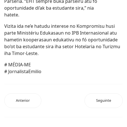
Parseria. “EHT sempre buka parseiru atu fó
oportunidade di’ak ba estudante sira,” nia
hatete.
Vizita ida ne’e hatudu interese no Kompromisu husi
parte Ministériu Edukasaun no IPB Internasional atu
hametin kooperasaun edukativu no fó oportunidade
bo’ot ba estudante sira iha setor Hotelaria no Turizmu
iha Timor-Leste.
# MÉDIA-ME
# JornalistaEmilio
Anterior
Seguinte