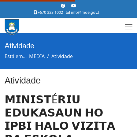
+670 333 1002
info@moe.gov.tl
Atividade
Está em...
MEDIA
Atividade
Atividade
𝗠𝗜𝗡𝗜𝗦𝗧É𝗥𝗜𝗨
𝗘𝗗𝗨𝗞𝗔𝗦𝗔𝗨𝗡 𝗛𝗢
𝗜𝗣𝗕𝗜 𝗛𝗔𝗟𝗢 𝗩𝗜𝗭𝗜𝗧𝗔