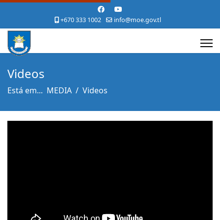
+670 333 1002
info@moe.gov.tl
Videos
Está em...
MEDIA
Videos