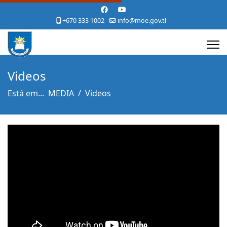
+670 333 1002
info@moe.gov.tl
Videos
Está em...
MEDIA
Videos