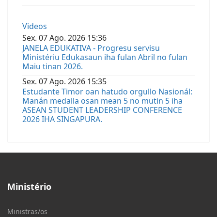
Videos
Sex.
07
Ago.
2026
15:36
JANELA EDUKATIVA - Progresu servisu
Ministériu Edukasaun iha fulan Abril no fulan
Maiu tinan 2026.
Sex.
07
Ago.
2026
15:35
Estudante Timor oan hatudo orgullo Nasionál:
Manán medalla osan mean 5 no mutin 5 iha
ASEAN STUDENT LEADERSHIP CONFERENCE
2026 IHA SINGAPURA.
Ministério
Ministras/os