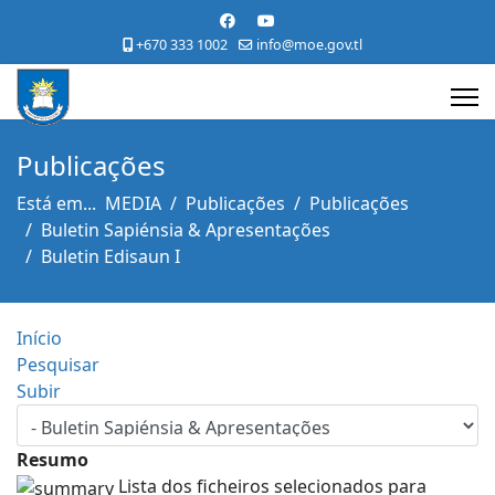
+670 333 1002
info@moe.gov.tl
Publicações
Está em...
MEDIA
Publicações
Publicações
Buletin Sapiénsia & Apresentações
Buletin Edisaun I
Início
Pesquisar
Subir
Resumo
Lista dos ficheiros selecionados para