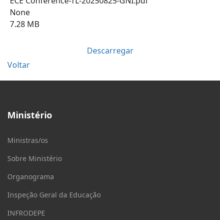
ECE Conference-TL-20250825-GNI.pdf
None
7.28 MB
Descarregar
Voltar
Ministério
Ministras/os
Sobre Ministério
Organograma
Inspeção Geral da Educação
INFRODEPE