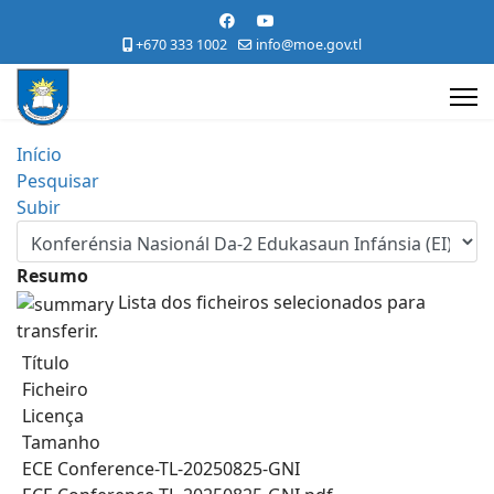
+670 333 1002
info@moe.gov.tl
Início
Pesquisar
Subir
Resumo
Lista dos ficheiros selecionados para
transferir.
Título
Ficheiro
Licença
Tamanho
ECE Conference-TL-20250825-GNI