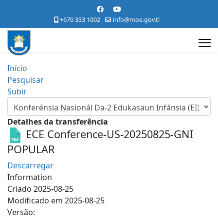
+670 333 1002
info@moe.gov.tl
Início
Pesquisar
Subir
Detalhes da transferência
ECE Conference-US-20250825-GNI
POPULAR
Descarregar
Information
Criado
2025-08-25
Modificado em
2025-08-25
Versão: