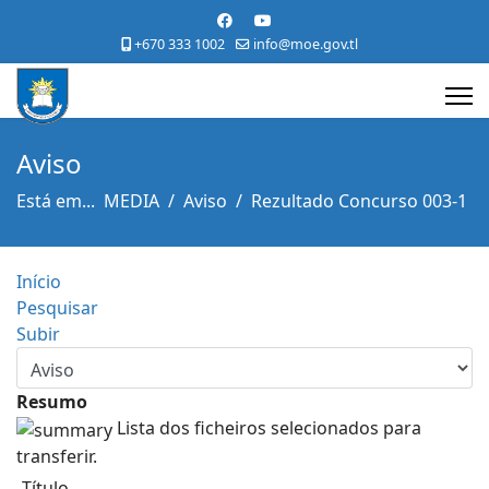
+670 333 1002
info@moe.gov.tl
Aviso
Está em...
MEDIA
Aviso
Rezultado Concurso 003-1
Início
Pesquisar
Subir
Resumo
Lista dos ficheiros selecionados para
transferir.
Título