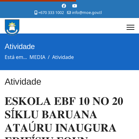
+670 333 1002
info@moe.gov.tl
Atividade
Está em...
MEDIA
Atividade
Atividade
𝐄𝐒𝐊𝐎𝐋𝐀 𝐄𝐁𝐅 𝟏𝟎 𝐍𝐎 𝟐𝟎
𝐒Í𝐊𝐋𝐔 𝐁𝐀𝐑𝐔𝐀𝐍𝐀
𝐀𝐓𝐀Ú𝐑𝐔 𝐈𝐍𝐀𝐔𝐆𝐔𝐑𝐀