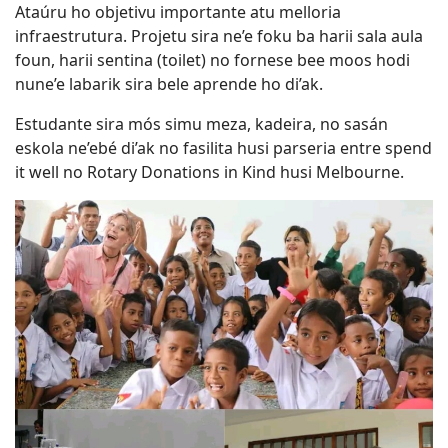
Ataúru ho objetivu importante atu melloria
infraestrutura. Projetu sira ne’e foku ba harii sala aula
foun, harii sentina (toilet) no fornese bee moos hodi
nune’e labarik sira bele aprende ho di’ak.
Estudante sira mós simu meza, kadeira, no sasán
eskola ne’ebé di’ak no fasilita husi parseria entre spend
it well no Rotary Donations in Kind husi Melbourne.