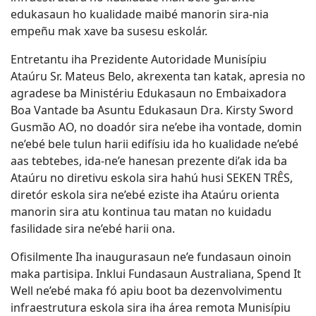
edukasaun ho kualidade maibé manorin sira-nia
empeñu mak xave ba susesu eskolár.
Entretantu iha Prezidente Autoridade Munisípiu
Ataúru Sr. Mateus Belo, akrexenta tan katak, apresia no
agradese ba Ministériu Edukasaun no Embaixadora
Boa Vantade ba Asuntu Edukasaun Dra. Kirsty Sword
Gusmão AO, no doadór sira ne’ebe iha vontade, domin
ne’ebé bele tulun harii edifísiu ida ho kualidade ne’ebé
aas tebtebes, ida-ne’e hanesan prezente di’ak ida ba
Ataúru no diretivu eskola sira hahú husi SEKEN TRÊS,
diretór eskola sira ne’ebé eziste iha Ataúru orienta
manorin sira atu kontinua tau matan no kuidadu
fasilidade sira ne’ebé harii ona.
Ofisilmente Iha inaugurasaun ne’e fundasaun oinoin
maka partisipa. Inklui Fundasaun Australiana, Spend It
Well ne’ebé maka fó apiu boot ba dezenvolvimentu
infraestrutura eskola sira iha área remota Munisípiu