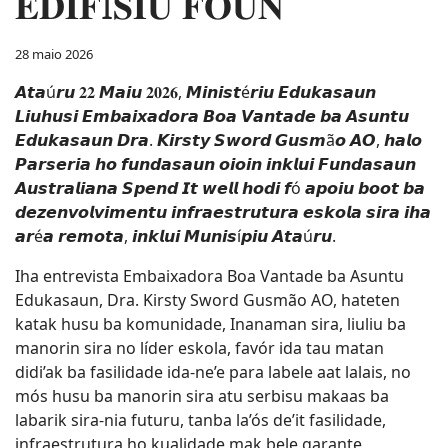
𝐄𝐃𝐈𝐅Í𝐒𝐈𝐔 𝐅𝐎𝐔𝐍
28 maio 2026
𝘼𝙩𝙖ú𝙧𝙪 𝟐𝟐 𝙈𝙖𝙞𝙪 𝟐𝟎𝟐𝟔, 𝙈𝙞𝙣𝙞𝙨𝙩é𝙧𝙞𝙪 𝙀𝙙𝙪𝙠𝙖𝙨𝙖𝙪𝙣
𝙇𝙞𝙪𝙝𝙪𝙨𝙞 𝙀𝙢𝙗𝙖𝙞𝙭𝙖𝙙𝙤𝙧𝙖 𝘽𝙤𝙖 𝙑𝙖𝙣𝙩𝙖𝙙𝙚 𝙗𝙖 𝘼𝙨𝙪𝙣𝙩𝙪
𝙀𝙙𝙪𝙠𝙖𝙨𝙖𝙪𝙣 𝘿𝙧𝙖. 𝙆𝙞𝙧𝙨𝙩𝙮 𝙎𝙬𝙤𝙧𝙙 𝙂𝙪𝙨𝙢ã𝙤 𝘼𝙊, 𝙝𝙖𝙡𝙤
𝙋𝙖𝙧𝙨𝙚𝙧𝙞𝙖 𝙝𝙤 𝙛𝙪𝙣𝙙𝙖𝙨𝙖𝙪𝙣 𝙤𝙞𝙤𝙞𝙣 𝙞𝙣𝙠𝙡𝙪𝙞 𝙁𝙪𝙣𝙙𝙖𝙨𝙖𝙪𝙣
𝘼𝙪𝙨𝙩𝙧𝙖𝙡𝙞𝙖𝙣𝙖 𝙎𝙥𝙚𝙣𝙙 𝙄𝙩 𝙬𝙚𝙡𝙡 𝙝𝙤𝙙𝙞 𝙛ó 𝙖𝙥𝙤𝙞𝙪 𝙗𝙤𝙤𝙩 𝙗𝙖
𝙙𝙚𝙯𝙚𝙣𝙫𝙤𝙡𝙫𝙞𝙢𝙚𝙣𝙩𝙪 𝙞𝙣𝙛𝙧𝙖𝙚𝙨𝙩𝙧𝙪𝙩𝙪𝙧𝙖 𝙚𝙨𝙠𝙤𝙡𝙖 𝙨𝙞𝙧𝙖 𝙞𝙝𝙖
𝙖𝙧é𝙖 𝙧𝙚𝙢𝙤𝙩𝙖, 𝙞𝙣𝙠𝙡𝙪𝙞 𝙈𝙪𝙣𝙞𝙨í𝙥𝙞𝙪 𝘼𝙩𝙖ú𝙧𝙪.
Iha entrevista Embaixadora Boa Vantade ba Asuntu
Edukasaun, Dra. Kirsty Sword Gusmão AO, hateten
katak husu ba komunidade, Inanaman sira, liuliu ba
manorin sira no líder eskola, favór ida tau matan
didi’ak ba fasilidade ida-ne’e para labele aat lalais, no
mós husu ba manorin sira atu serbisu makaas ba
labarik sira-nia futuru, tanba la’ós de’it fasilidade,
infraestrutura ho kualidade mak bele garante