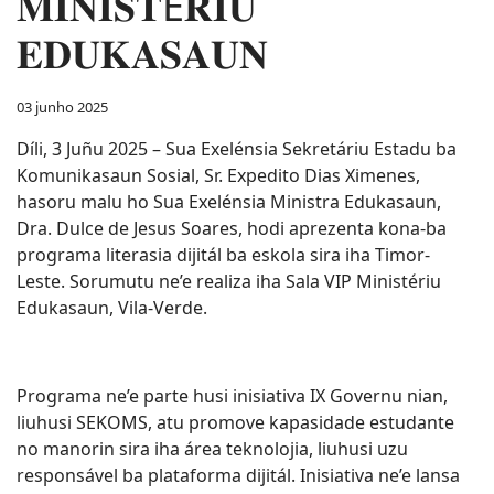
𝐌𝚰𝐍𝚰𝐒𝐓É𝐑𝚰𝐔
𝐄𝐃𝐔𝐊𝐀𝐒𝐀𝐔𝐍
03 junho 2025
Díli, 3 Juñu 2025 – Sua Exelénsia Sekretáriu Estadu ba
Komunikasaun Sosial, Sr. Expedito Dias Ximenes,
hasoru malu ho Sua Exelénsia Ministra Edukasaun,
Dra. Dulce de Jesus Soares, hodi aprezenta kona-ba
programa literasia dijitál ba eskola sira iha Timor-
Leste. Sorumutu ne’e realiza iha Sala VIP Ministériu
Edukasaun, Vila-Verde.
Programa ne’e parte husi inisiativa IX Governu nian,
liuhusi SEKOMS, atu promove kapasidade estudante
no manorin sira iha área teknolojia, liuhusi uzu
responsável ba plataforma dijitál. Inisiativa ne’e lansa