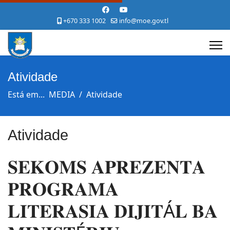
+670 333 1002
info@moe.gov.tl
Atividade
Está em...
MEDIA
Atividade
Atividade
𝐒𝐄𝐊𝐎𝐌𝐒 𝐀𝐏𝐑𝐄𝐙𝐄𝐍𝐓𝐀
𝐏𝐑𝐎𝐆𝐑𝐀𝐌𝐀
𝐋𝚰𝐓𝐄𝐑𝐀𝐒𝚰𝐀 𝐃𝚰𝐉𝚰𝐓Á𝐋 𝐁𝐀