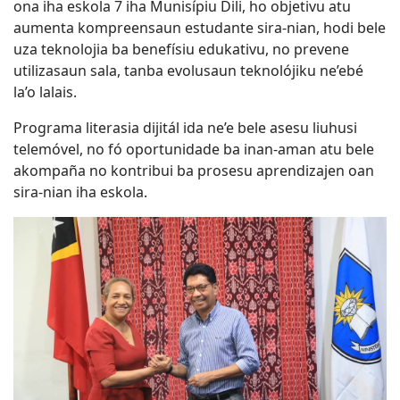
ona iha eskola 7 iha Munisípiu Dili, ho objetivu atu
aumenta kompreensaun estudante sira-nian, hodi bele
uza teknolojia ba benefísiu edukativu, no prevene
utilizasaun sala, tanba evolusaun teknolójiku ne’ebé
la’o lalais.
Programa literasia dijitál ida ne’e bele asesu liuhusi
telemóvel, no fó oportunidade ba inan-aman atu bele
akompaña no kontribui ba prosesu aprendizajen oan
sira-nian iha eskola.