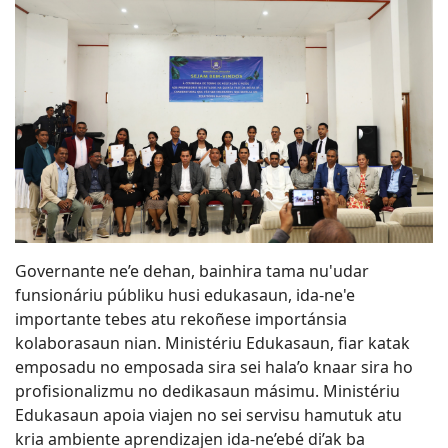
Governante ne’e dehan, bainhira tama nu'udar
funsionáriu públiku husi edukasaun, ida-ne'e
importante tebes atu rekoñese importánsia
kolaborasaun nian. Ministériu Edukasaun, fiar katak
emposadu no emposada sira sei hala’o knaar sira ho
profisionalizmu no dedikasaun másimu. Ministériu
Edukasaun apoia viajen no sei servisu hamutuk atu
kria ambiente aprendizajen ida-ne’ebé di’ak ba