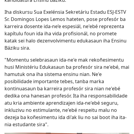
kandidatura Ensinu Báziku.
Iha diskursu Sua Exelénsia Sekretáriu Estadu ESJ-ESTV
Sr. Domingos Lopes Lemos hateten, pose profesór ba
karreira dosente ida-ne’e espesiál, ne'ebé reprezenta
kapítulu foun ida iha vida profisionál, no promete
katak sei halo dezenvolvimentu edukasaun iha Ensinu
Báziku sira.
"Momentu selebrasaun ida-ne'e mak rekoñesimentu
husi Ministériu Edukasaun ba profesór sira ne'ebé, mai
hamutuk ona iha sistema ensinu nian. Ne'e
posibilidade importante tebes, tanba marka
kontinuasaun ba karreira profesór sira nian ne'ebé
dedika ona hanesan profesór. Ita iha responsabilidade
atu kria ambiente aprendizajen ida-ne'ebé seguru,
inkluzivu no estimulante, ne'ebé respeitu malu no
dezeja ba koñesimentu ida di'ak liu no sai boot iha ita-
nia estudante sira".