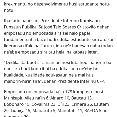
kreximentu no dezenvolvimentu husi estudante hotu-
hotu.
Iha fatin hanesan, Prezidente Interinu Komisaun
Funsaun Públika, Sr. José Telo Soares Cristovão dehan,
emposadu no emposada sira sei halo papél
fundamentu iha baze hodi eduka estudante sira atu sai
lideransa di'ak iha Futuru, ida-ne’e hanesan naha todan
ne'ebé emposadu sira tau hela iha kabaas leten.
"Dedika ita-boot sira nian-an hosi luta hodi hanorin ba
oan sira hodi kontribui ba edukasaun ne'ebé ho
kualidade, kualidade edukasaun ne'e mai husi
manorin-na’in sira", dehan Prezidente Interinu CFP.
Emposadu no emposada na'in 178 kompostu husi
Munisípiu Aileu na'in 6, Ainaro 10, Baucau 13,
Bobonaro 15, Covalima 23, Díli 23, Ermera 26, Lautem
26, Liquiça 15, Manatuto 5, Manufahi 11, RAEOA 5 no
Viqueque 20.