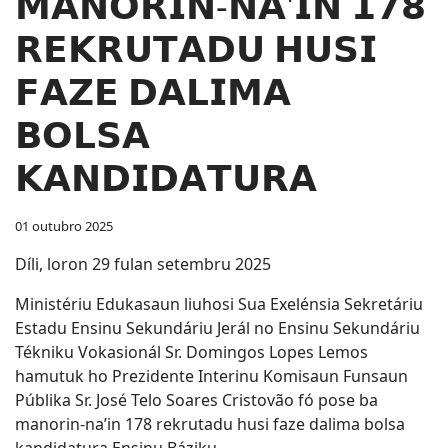
𝗠𝗔𝗡𝗢𝗥𝗜𝗡-𝗡𝗔'𝗜𝗡 𝟭𝟳𝟴
𝗥𝗘𝗞𝗥𝗨𝗧𝗔𝗗𝗨 𝗛𝗨𝗦𝗜
𝗙𝗔𝗭𝗘 𝗗𝗔𝗟𝗜𝗠𝗔
𝗕𝗢𝗟𝗦𝗔
𝗞𝗔𝗡𝗗𝗜𝗗𝗔𝗧𝗨𝗥𝗔
01 outubro 2025
Díli, loron 29 fulan setembru 2025
Ministériu Edukasaun liuhosi Sua Exelénsia Sekretáriu
Estadu Ensinu Sekundáriu Jerál no Ensinu Sekundáriu
Tékniku Vokasionál Sr. Domingos Lopes Lemos
hamutuk ho Prezidente Interinu Komisaun Funsaun
Públika Sr. José Telo Soares Cristovão fó pose ba
manorin-na’in 178 rekrutadu husi faze dalima bolsa