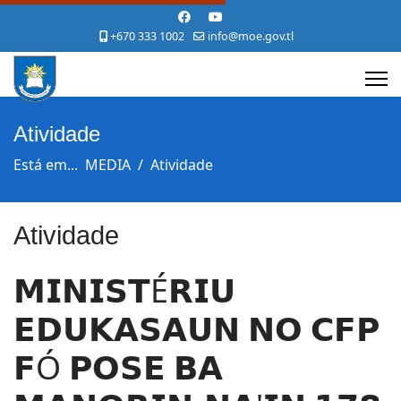
+670 333 1002
info@moe.gov.tl
Atividade
Está em...
MEDIA
Atividade
Atividade
𝗠𝗜𝗡𝗜𝗦𝗧É𝗥𝗜𝗨
𝗘𝗗𝗨𝗞𝗔𝗦𝗔𝗨𝗡 𝗡𝗢 𝗖𝗙𝗣
𝗙Ó 𝗣𝗢𝗦𝗘 𝗕𝗔