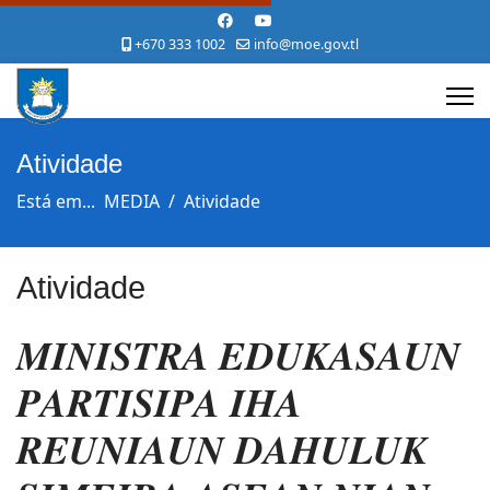
+670 333 1002
info@moe.gov.tl
Atividade
Está em...
MEDIA
Atividade
Atividade
𝑴𝑰𝑵𝑰𝑺𝑻𝑹𝑨 𝑬𝑫𝑼𝑲𝑨𝑺𝑨𝑼𝑵
𝑷𝑨𝑹𝑻𝑰𝑺𝑰𝑷𝑨 𝑰𝑯𝑨
𝑹𝑬𝑼𝑵𝑰𝑨𝑼𝑵 𝑫𝑨𝑯𝑼𝑳𝑼𝑲