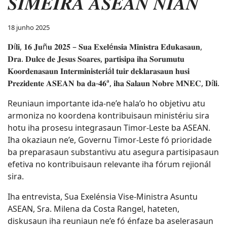
𝑺𝑰𝑴𝑬𝑰𝑹𝑨 𝑨𝑺𝑬𝑨𝑵 𝑵𝑰𝑨𝑵
18 junho 2025
𝐃í𝐥𝐢, 𝟏𝟔 𝐉𝐮ñ𝐮 𝟐𝟎𝟐𝟓 – 𝐒𝐮𝐚 𝐄𝐱𝐞𝐥é𝐧𝐬𝐢𝐚 𝐌𝐢𝐧𝐢𝐬𝐭𝐫𝐚 𝐄𝐝𝐮𝐤𝐚𝐬𝐚𝐮𝐧,
𝐃𝐫𝐚. 𝐃𝐮𝐥𝐜𝐞 𝐝𝐞 𝐉𝐞𝐬𝐮𝐬 𝐒𝐨𝐚𝐫𝐞𝐬, 𝐩𝐚𝐫𝐭𝐢𝐬𝐢𝐩𝐚 𝐢𝐡𝐚 𝐒𝐨𝐫𝐮𝐦𝐮𝐭𝐮
𝐊𝐨𝐨𝐫𝐝𝐞𝐧𝐚𝐬𝐚𝐮𝐧 𝐈𝐧𝐭𝐞𝐫𝐦𝐢𝐧𝐢𝐬𝐭𝐞𝐫𝐢á𝐥 𝐭𝐮𝐢𝐫 𝐝𝐞𝐤𝐥𝐚𝐫𝐚𝐬𝐚𝐮𝐧 𝐡𝐮𝐬𝐢
𝐏𝐫𝐞𝐳𝐢𝐝𝐞𝐧𝐭𝐞 𝐀𝐒𝐄𝐀𝐍 𝐛𝐚 𝐝𝐚-𝟒𝟔ª, 𝐢𝐡𝐚 𝐒𝐚𝐥𝐚𝐮𝐧 𝐍𝐨𝐛𝐫𝐞 𝐌𝐍𝐄𝐂, 𝐃í𝐥𝐢.
Reuniaun importante ida-ne’e hala’o ho objetivu atu
armoniza no koordena kontribuisaun ministériu sira
hotu iha prosesu integrasaun Timor-Leste ba ASEAN.
Iha okaziaun ne’e, Governu Timor-Leste fó prioridade
ba preparasaun substantivu atu asegura partisipasaun
efetiva no kontribuisaun relevante iha fórum rejionál
sira.
Iha entrevista, Sua Exelénsia Vise-Ministra Asuntu
ASEAN, Sra. Milena da Costa Rangel, hateten,
diskusaun iha reuniaun ne’e fó énfaze ba aselerasaun