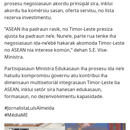
prosesu negosiasaun akordu prinsipál sira, inklui
akordu ba komérsiu sasan, oferta servisu, no lista
rezerva investimentu.
“ASEAN iha padraun rasik, no Timor-Leste presiza
ajusta ba padraun ne’e. Nune’e, parte rua tenke iha
negosiasaun ida-ne’ebé hakarak akomoda Timor-Leste
no ASEAN nia interese komún,” dehan S.E. Vise-
Ministra.
Partisipasaun Ministra Edukasaun iha prosesu ida ne’e
hatudu kompromisu governu atu kontribui iha
dimensaun multisetoriál integrasaun Timor-Leste ba
ASEAN, inklui setór sira hanesan edukasaun,
formasaun, no dezenvolvimentu kapasidade.
#JornalistaLuísAlmeida
#MédiaME