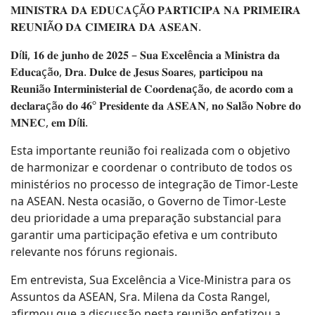
𝐌𝐈𝐍𝐈𝐒𝐓𝐑𝐀 𝐃𝐀 𝐄𝐃𝐔𝐂𝐀ÇÃ𝐎 𝐏𝐀𝐑𝐓𝐈𝐂𝐈𝐏𝐀 𝐍𝐀 𝐏𝐑𝐈𝐌𝐄𝐈𝐑𝐀
𝐑𝐄𝐔𝐍𝐈Ã𝐎 𝐃𝐀 𝐂𝐈𝐌𝐄𝐈𝐑𝐀 𝐃𝐀 𝐀𝐒𝐄𝐀𝐍.
𝐃í𝐥𝐢, 𝟏𝟔 𝐝𝐞 𝐣𝐮𝐧𝐡𝐨 𝐝𝐞 𝟐𝟎𝟐𝟓 – 𝐒𝐮𝐚 𝐄𝐱𝐜𝐞𝐥ê𝐧𝐜𝐢𝐚 𝐚 𝐌𝐢𝐧𝐢𝐬𝐭𝐫𝐚 𝐝𝐚
𝐄𝐝𝐮𝐜𝐚çã𝐨, 𝐃𝐫𝐚. 𝐃𝐮𝐥𝐜𝐞 𝐝𝐞 𝐉𝐞𝐬𝐮𝐬 𝐒𝐨𝐚𝐫𝐞𝐬, 𝐩𝐚𝐫𝐭𝐢𝐜𝐢𝐩𝐨𝐮 𝐧𝐚
𝐑𝐞𝐮𝐧𝐢ã𝐨 𝐈𝐧𝐭𝐞𝐫𝐦𝐢𝐧𝐢𝐬𝐭𝐞𝐫𝐢𝐚𝐥 𝐝𝐞 𝐂𝐨𝐨𝐫𝐝𝐞𝐧𝐚çã𝐨, 𝐝𝐞 𝐚𝐜𝐨𝐫𝐝𝐨 𝐜𝐨𝐦 𝐚
𝐝𝐞𝐜𝐥𝐚𝐫𝐚çã𝐨 𝐝𝐨 𝟒𝟔º 𝐏𝐫𝐞𝐬𝐢𝐝𝐞𝐧𝐭𝐞 𝐝𝐚 𝐀𝐒𝐄𝐀𝐍, 𝐧𝐨 𝐒𝐚𝐥ã𝐨 𝐍𝐨𝐛𝐫𝐞 𝐝𝐨
𝐌𝐍𝐄𝐂, 𝐞𝐦 𝐃í𝐥𝐢.
Esta importante reunião foi realizada com o objetivo
de harmonizar e coordenar o contributo de todos os
ministérios no processo de integração de Timor-Leste
na ASEAN. Nesta ocasião, o Governo de Timor-Leste
deu prioridade a uma preparação substancial para
garantir uma participação efetiva e um contributo
relevante nos fóruns regionais.
Em entrevista, Sua Excelência a Vice-Ministra para os
Assuntos da ASEAN, Sra. Milena da Costa Rangel,
afirmou que a discussão nesta reunião enfatizou a