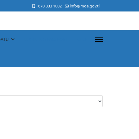
+670 333 1002
info@moe.gov.tl
DATU
LEARNING PASSPORT
CPLP