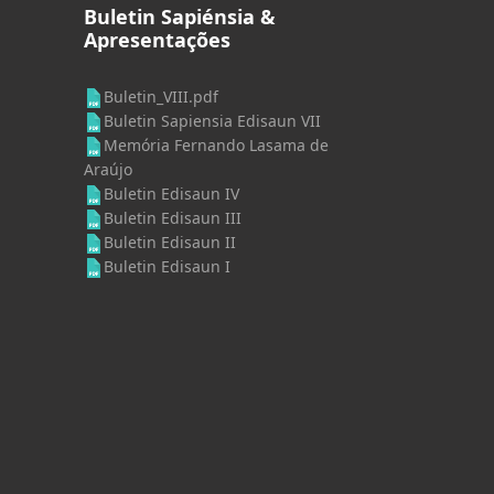
Buletin Sapiénsia &
Apresentações
Buletin_VIII.pdf
Buletin Sapiensia Edisaun VII
Memória Fernando Lasama de
Araújo
Buletin Edisaun IV
Buletin Edisaun III
Buletin Edisaun II
Buletin Edisaun I