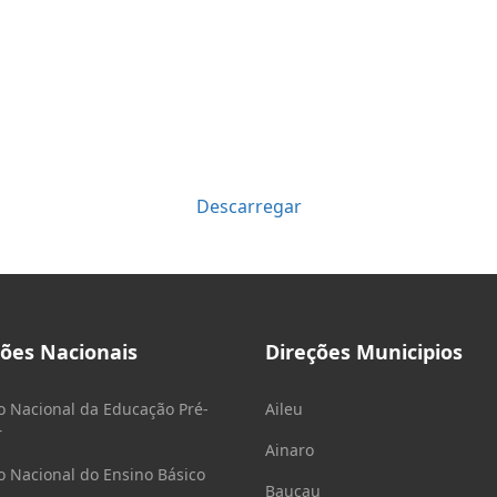
Descarregar
ções Nacionais
Direções Municipios
o Nacional da Educação Pré-
Aileu
r
Ainaro
o Nacional do Ensino Básico
Baucau