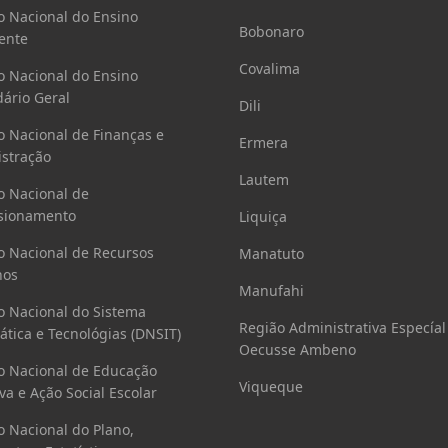
o Nacional do Ensino
Bobonaro
ente
Covalima
o Nacional do Ensino
ário Geral
Dili
o Nacional de Finanças e
Ermera
stração
Lautem
o Nacional de
sionamento
Liquiça
o Nacional de Recursos
Manatuto
os
Manufahi
o Nacional do Sistema
Região Administrativa Especíal
ática e Tecnológias (DNSIT)
Oecusse Ambeno
o Nacional de Educação
Viqueque
va e Ação Social Escolar
o Nacional do Plano,