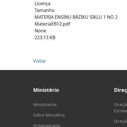
Licença
Tamanho
MATERIA ENSINU BÁZIKU SIKLU 1 NO 2
MateriaEB12.pdf
None
223.13 KB
Voltar
Ministério
Dire
Ministras/os
Direçã
Escola
Sobre Ministério
Direçã
Organograma