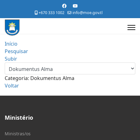
+670 333 1002
info@moe.gov.tl
Início
Pesquisar
Subir
Categoria: Dokumentus Alma
Voltar
Ministério
Ministras/os